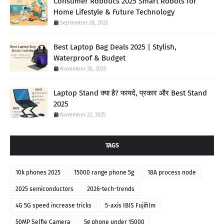
Consumer Robotics 2025 Smart Robots for
Home Lifestyle & Future Technology
September 28, 2025
Best Laptop Bag Deals 2025 | Stylish,
Waterproof & Budget
November 30, 2025
Laptop Stand क्या है? फायदे, प्रकार और Best Stand
2025
November 22, 2025
TAGS
10k phones 2025
15000 range phone 5g
18A process node
2025 semiconductors
2026-tech-trends
4G 5G speed increase tricks
5-axis IBIS Fujifilm
50MP Selfie Camera
5g phone under 15000