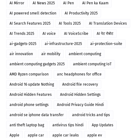
AI Mirror
AI News 2025
AI Pen
AI Pen ka Kaam
AI powered smell detection
AI Productivity 2025
AI Search Features 2025
AI Tools 2025
AI Translation Devices
AI Trends 2025
AI voice
AI VoiceScribe
AI पेट रोबोट
ai-gadgets-2025
ai-infrastructure-2025
ai-protection-suite
air innovation
air mobility
ambient computing
ambient computing gadgets 2025
ambient computing IoT
AMD Ryzen comparison
anc headphones for office
Android 16 update Nothing
Android file recovery
Android Hidden Features
Android Hidden Settings
android phone settings
Android Privacy Guide Hindi
android se iphone data transfer
android tricks and tips
anti theft laptop bag
antivirus tips hindi
App Updates
Apple
apple car
apple car leaks
apple ev