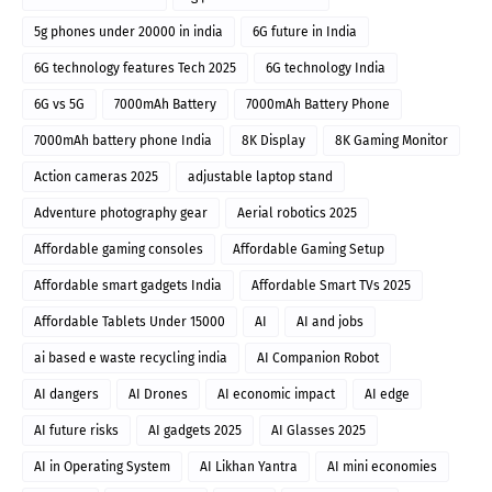
5g phones under 20000 in india
6G future in India
6G technology features Tech 2025
6G technology India
6G vs 5G
7000mAh Battery
7000mAh Battery Phone
7000mAh battery phone India
8K Display
8K Gaming Monitor
Action cameras 2025
adjustable laptop stand
Adventure photography gear
Aerial robotics 2025
Affordable gaming consoles
Affordable Gaming Setup
Affordable smart gadgets India
Affordable Smart TVs 2025
Affordable Tablets Under 15000
AI
AI and jobs
ai based e waste recycling india
AI Companion Robot
AI dangers
AI Drones
AI economic impact
AI edge
AI future risks
AI gadgets 2025
AI Glasses 2025
AI in Operating System
AI Likhan Yantra
AI mini economies