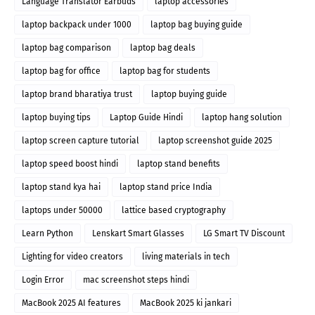
Language Translator Earbuds
laptop accessories
laptop backpack under 1000
laptop bag buying guide
laptop bag comparison
laptop bag deals
laptop bag for office
laptop bag for students
laptop brand bharatiya trust
laptop buying guide
laptop buying tips
Laptop Guide Hindi
laptop hang solution
laptop screen capture tutorial
laptop screenshot guide 2025
laptop speed boost hindi
laptop stand benefits
laptop stand kya hai
laptop stand price India
laptops under 50000
lattice based cryptography
Learn Python
Lenskart Smart Glasses
LG Smart TV Discount
Lighting for video creators
living materials in tech
Login Error
mac screenshot steps hindi
MacBook 2025 AI features
MacBook 2025 ki jankari