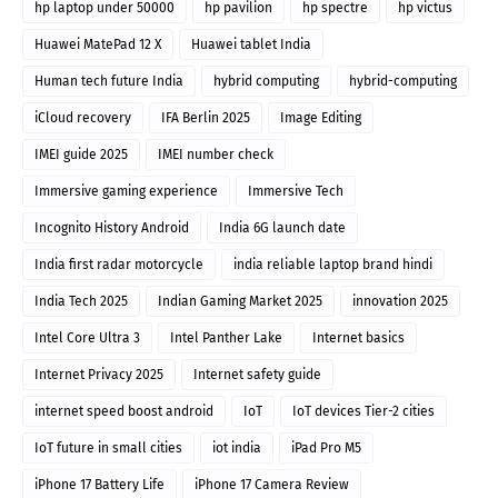
hp laptop under 50000
hp pavilion
hp spectre
hp victus
Huawei MatePad 12 X
Huawei tablet India
Human tech future India
hybrid computing
hybrid-computing
iCloud recovery
IFA Berlin 2025
Image Editing
IMEI guide 2025
IMEI number check
Immersive gaming experience
Immersive Tech
Incognito History Android
India 6G launch date
India first radar motorcycle
india reliable laptop brand hindi
India Tech 2025
Indian Gaming Market 2025
innovation 2025
Intel Core Ultra 3
Intel Panther Lake
Internet basics
Internet Privacy 2025
Internet safety guide
internet speed boost android
IoT
IoT devices Tier-2 cities
IoT future in small cities
iot india
iPad Pro M5
iPhone 17 Battery Life
iPhone 17 Camera Review