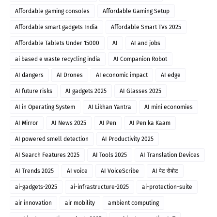
Affordable gaming consoles
Affordable Gaming Setup
Affordable smart gadgets India
Affordable Smart TVs 2025
Affordable Tablets Under 15000
AI
AI and jobs
ai based e waste recycling india
AI Companion Robot
AI dangers
AI Drones
AI economic impact
AI edge
AI future risks
AI gadgets 2025
AI Glasses 2025
AI in Operating System
AI Likhan Yantra
AI mini economies
AI Mirror
AI News 2025
AI Pen
AI Pen ka Kaam
AI powered smell detection
AI Productivity 2025
AI Search Features 2025
AI Tools 2025
AI Translation Devices
AI Trends 2025
AI voice
AI VoiceScribe
AI पेट रोबोट
ai-gadgets-2025
ai-infrastructure-2025
ai-protection-suite
air innovation
air mobility
ambient computing