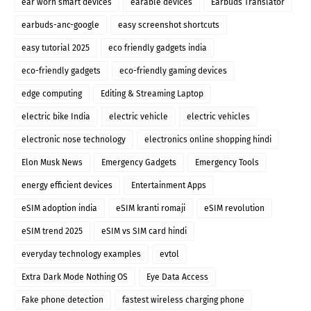
ear worn smart devices
earable devices
Earbuds Translator
earbuds-anc-google
easy screenshot shortcuts
easy tutorial 2025
eco friendly gadgets india
eco-friendly gadgets
eco-friendly gaming devices
edge computing
Editing & Streaming Laptop
electric bike India
electric vehicle
electric vehicles
electronic nose technology
electronics online shopping hindi
Elon Musk News
Emergency Gadgets
Emergency Tools
energy efficient devices
Entertainment Apps
eSIM adoption india
eSIM kranti romaji
eSIM revolution
eSIM trend 2025
eSIM vs SIM card hindi
everyday technology examples
evtol
Extra Dark Mode Nothing OS
Eye Data Access
Fake phone detection
fastest wireless charging phone