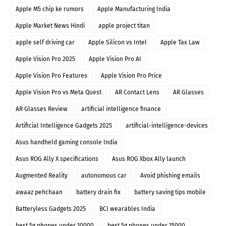
Apple M5 chip ke rumors
Apple Manufacturing India
Apple Market News Hindi
apple project titan
apple self driving car
Apple Silicon vs Intel
Apple Tax Law
Apple Vision Pro 2025
Apple Vision Pro AI
Apple Vision Pro Features
Apple Vision Pro Price
Apple Vision Pro vs Meta Quest
AR Contact Lens
AR Glasses
AR Glasses Review
artificial intelligence finance
Artificial Intelligence Gadgets 2025
artificial-intelligence-devices
Asus handheld gaming console India
Asus ROG Ally X specifications
Asus ROG Xbox Ally launch
Augmented Reality
autonomous car
Avoid phishing emails
awaaz pehchaan
battery drain fix
battery saving tips mobile
Batteryless Gadgets 2025
BCI wearables India
best 5g phones under 10000
best 5g phones under 15000