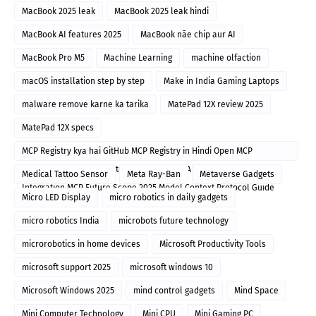
MacBook 2025 leak
MacBook 2025 leak hindi
MacBook AI features 2025
MacBook nāe chip aur AI
MacBook Pro M5
Machine Learning
machine olfaction
macOS installation step by step
Make in India Gaming Laptops
malware remove karne ka tarika
MatePad 12X review 2025
MatePad 12X specs
MCP Registry kya hai GitHub MCP Registry in Hindi Open MCP
Discovery Hindi MCP Protocol explanation AI Model Server
Medical Tattoo Sensor
Meta Ray-Ban
Metaverse Gadgets
Integration MCP Future Scope 2025 Model Context Protocol Guide
Micro LED Display
micro robotics in daily gadgets
micro robotics India
microbots future technology
microrobotics in home devices
Microsoft Productivity Tools
microsoft support 2025
microsoft windows 10
Microsoft Windows 2025
mind control gadgets
Mind Space
Mini Computer Technology
Mini CPU
Mini Gaming PC