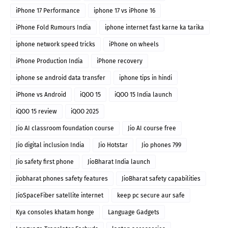
iPhone 17 Performance
iphone 17 vs iPhone 16
iPhone Fold Rumours India
iphone internet fast karne ka tarika
iphone network speed tricks
iPhone on wheels
iPhone Production India
iPhone recovery
iphone se android data transfer
iphone tips in hindi
iPhone vs Android
iQOO 15
iQOO 15 India launch
iQOO 15 review
iQOO 2025
Jio AI classroom foundation course
Jio AI course free
Jio digital inclusion India
Jio Hotstar
Jio phones 799
Jio safety first phone
JioBharat India launch
jiobharat phones safety features
JioBharat safety capabilities
JioSpaceFiber satellite internet
keep pc secure aur safe
Kya consoles khatam honge
Language Gadgets