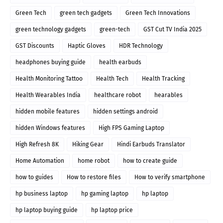
Green Tech
green tech gadgets
Green Tech Innovations
green technology gadgets
green-tech
GST Cut TV India 2025
GST Discounts
Haptic Gloves
HDR Technology
headphones buying guide
health earbuds
Health Monitoring Tattoo
Health Tech
Health Tracking
Health Wearables India
healthcare robot
hearables
hidden mobile features
hidden settings android
hidden Windows features
High FPS Gaming Laptop
High Refresh 8K
Hiking Gear
Hindi Earbuds Translator
Home Automation
home robot
how to create guide
how to guides
How to restore files
How to verify smartphone
hp business laptop
hp gaming laptop
hp laptop
hp laptop buying guide
hp laptop price