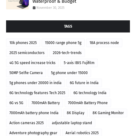
Waterproof & Budget
November 30, 2025
TAGS
10k phones 2025
15000 range phone 5g
18A process node
2025 semiconductors
2026-tech-trends
4G 5G speed increase tricks
5-axis IBIS Fujifilm
50MP Selfie Camera
5g phone under 15000
5g phones under 20000 in india
6G future in India
6G technology features Tech 2025
6G technology India
6G vs 5G
7000mAh Battery
7000mAh Battery Phone
7000mAh battery phone India
8K Display
8K Gaming Monitor
Action cameras 2025
adjustable laptop stand
Adventure photography gear
Aerial robotics 2025