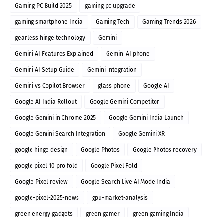
Gaming PC Build 2025
gaming pc upgrade
gaming smartphone India
Gaming Tech
Gaming Trends 2026
gearless hinge technology
Gemini
Gemini AI Features Explained
Gemini AI phone
Gemini AI Setup Guide
Gemini Integration
Gemini vs Copilot Browser
glass phone
Google AI
Google AI India Rollout
Google Gemini Competitor
Google Gemini in Chrome 2025
Google Gemini India Launch
Google Gemini Search Integration
Google Gemini XR
google hinge design
Google Photos
Google Photos recovery
google pixel 10 pro fold
Google Pixel Fold
Google Pixel review
Google Search Live AI Mode India
google-pixel-2025-news
gpu-market-analysis
green energy gadgets
green gamer
green gaming India