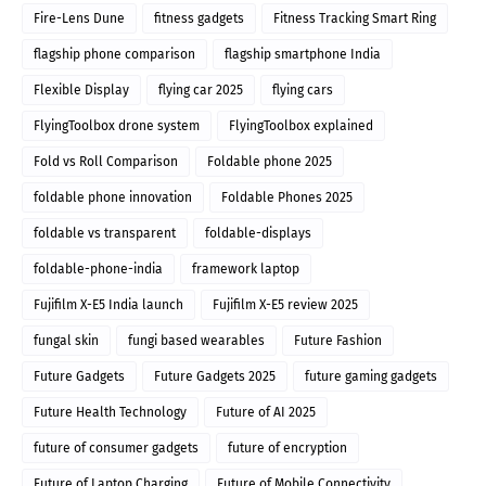
Fire-Lens Dune
fitness gadgets
Fitness Tracking Smart Ring
flagship phone comparison
flagship smartphone India
Flexible Display
flying car 2025
flying cars
FlyingToolbox drone system
FlyingToolbox explained
Fold vs Roll Comparison
Foldable phone 2025
foldable phone innovation
Foldable Phones 2025
foldable vs transparent
foldable-displays
foldable-phone-india
framework laptop
Fujifilm X-E5 India launch
Fujifilm X-E5 review 2025
fungal skin
fungi based wearables
Future Fashion
Future Gadgets
Future Gadgets 2025
future gaming gadgets
Future Health Technology
Future of AI 2025
future of consumer gadgets
future of encryption
Future of Laptop Charging
Future of Mobile Connectivity